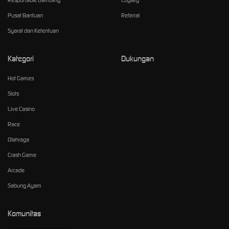
Responsible Gambling
Loyalty
Pusat Bantuan
Referral
Syarat dan Ketentuan
Kategori
Dukungan
Hot Games
Slots
Live Casino
Race
Olahraga
Crash Game
Arcade
Sabung Ayam
Komunitas