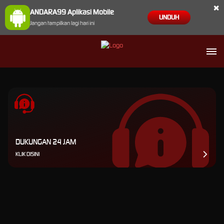
×
ANDARA99 Aplikasi Mobile
UNDUH
Jangan tampilkan lagi hari ini
DUKUNGAN 24 JAM
KLIK DISINI